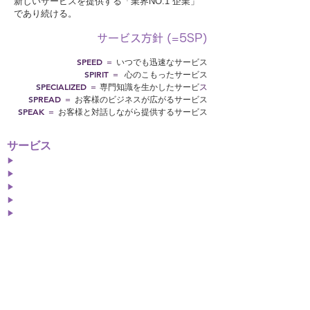
新しいサービスを
提供する「業界NO.1 企業」
であり続ける。
サービス方針 (=5SP)
SPEED ＝
いつでも迅速なサービス
SP
IRIT ＝
心のこもったサービス
SP
ECIALIZED ＝
専門知識を生かしたサービ
ス
SP
READ ＝
お客様のビジネスが広がるサービス
SP
EAK ＝
お客様と対話しながら提供するサービス
サービス
英語翻訳
▶︎
英
語
コピーライティング
▶︎
翻訳ライティング
▶︎
翻訳コンサルティング
▶︎
英語チェック・英語リライト
▶︎
多言語翻訳
▶︎
ソリューション
ウェブサイト・パンフレット
▶︎
プレスリリース・社内報
▶︎
SNS・ブログ
▶︎
コスメ・化粧品・美容
▶︎