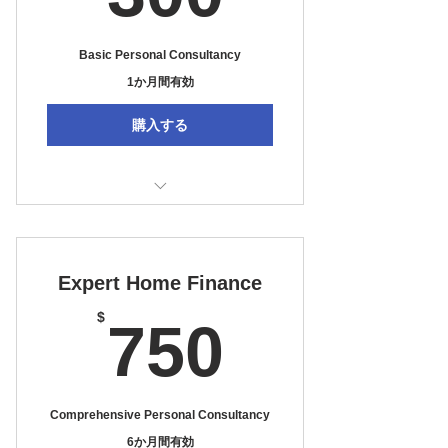
Basic Personal Consultancy
1か月間有効
購入する
I'm a benefit
I'm a benefit
Expert Home Finance
I'm a benefit
750$
$
750
Comprehensive Personal Consultancy
6か月間有効