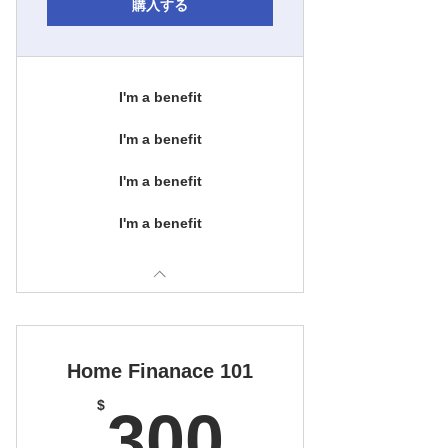
購入する
I'm a benefit
I'm a benefit
I'm a benefit
I'm a benefit
Home Finanace 101
300$
$
300